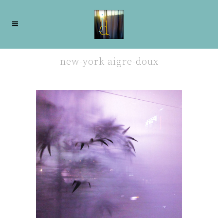
new-york aigre-doux